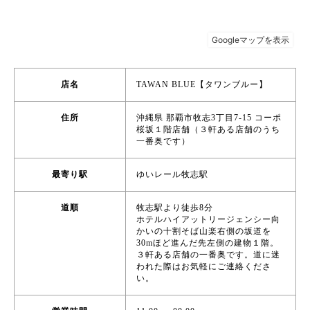
店名
TAWAN BLUE【タワンブルー】
住所
沖縄県 那覇市牧志3丁目7-15 コーポ
桜坂１階店舗（３軒ある店舗のうち
一番奥です）
最寄り駅
ゆいレール牧志駅
道順
牧志駅より徒歩8分
ホテルハイアットリージェンシー向
かいの十割そば山楽右側の坂道を
30mほど進んだ先左側の建物１階。
３軒ある店舗の一番奥です。道に迷
われた際はお気軽にご連絡くださ
い。