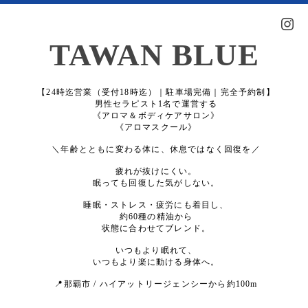
TAWAN BLUE
【24時迄営業（受付18時迄）｜駐車場完備｜完全予約制】
男性セラピスト1名で運営する
《アロマ＆ボディケアサロン》
《アロマスクール》
＼年齢とともに変わる体に、休息ではなく回復を／
疲れが抜けにくい。
眠っても回復した気がしない。
睡眠・ストレス・疲労にも着目し、
約60種の精油から
状態に合わせてブレンド。
いつもより眠れて、
いつもより楽に動ける身体へ。
📍那覇市 / ハイアットリージェンシーから約100m