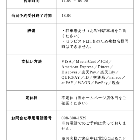
営業時間
11:00 ～ 00:00
当日予約受付終了時間
18:00
設備
・駐車場あり（お客様駐車場をご覧
ください）
・セラピストは1名のため複数名様同
時はできません。
支払い方法
VISA／MasterCard／JCB／
American Express／Diners／
Discover／楽天Pay／楽天Edy／
QUICPAY／ID／交通系／nanaco／
auPAY／WAON／PayPay／現金
定休日
不定休（当ホームページ店休日をご
確認ください）
お問合せ専用電話番号
098-800-1529
※お電話でのご予約は承っておりま
せん。
※お客様ご来店中は電話に出ること