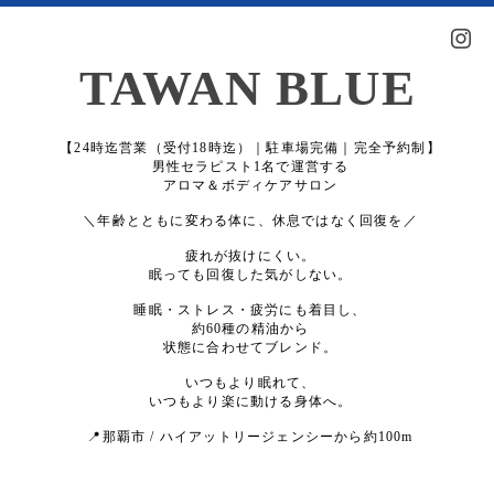
TAWAN BLUE
【24時迄営業（受付18時迄）｜駐車場完備｜完全予約制】
男性セラピスト1名で運営する
アロマ＆ボディケアサロン
＼年齢とともに変わる体に、休息ではなく回復を／
疲れが抜けにくい。
眠っても回復した気がしない。
睡眠・ストレス・疲労にも着目し、
約60種の精油から
状態に合わせてブレンド。
いつもより眠れて、
いつもより楽に動ける身体へ。
📍那覇市 / ハイアットリージェンシーから約100m