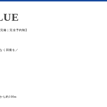
LUE
場完備｜完全予約制】
なく回復を／
から約100m