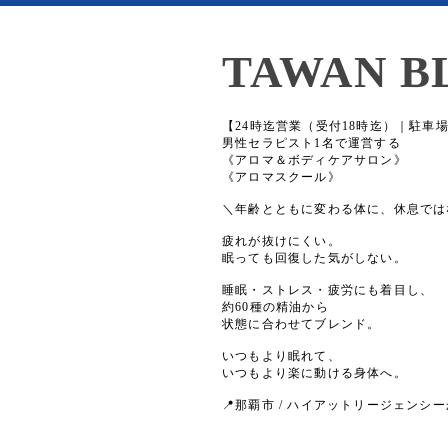
TAWAN B
【24時迄営業（受付18時迄）｜駐車
男性セラピスト1名で運営する
《アロマ＆ボディケアサロン》
《アロマスクール》
＼年齢とともに変わる体に、休息では
疲れが抜けにくい。
眠っても回復した気がしない。
睡眠・ストレス・疲労にも着目し、
約60種の精油から
状態に合わせてブレンド。
いつもより眠れて、
いつもより楽に動ける身体へ。
📍那覇市 / ハイアットリージェンシー