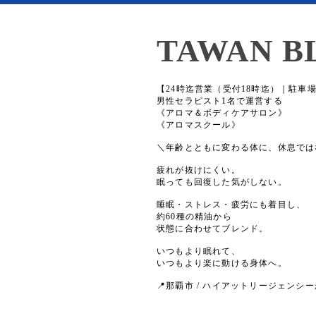
TAWAN B
【24時迄営業（受付18時迄）｜駐車
男性セラピスト1名で運営する
《アロマ＆ボディケアサロン》
《アロマスクール》
＼年齢とともに変わる体に、休息では
疲れが抜けにくい。
眠っても回復した気がしない。
睡眠・ストレス・疲労にも着目し、
約60種の精油から
状態に合わせてブレンド。
いつもより眠れて、
いつもより楽に動ける身体へ。
📍那覇市 / ハイアットリージェンシー