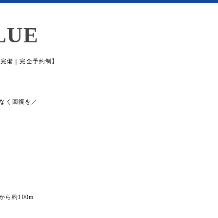
LUE
場完備｜完全予約制】
なく回復を／
から約100m