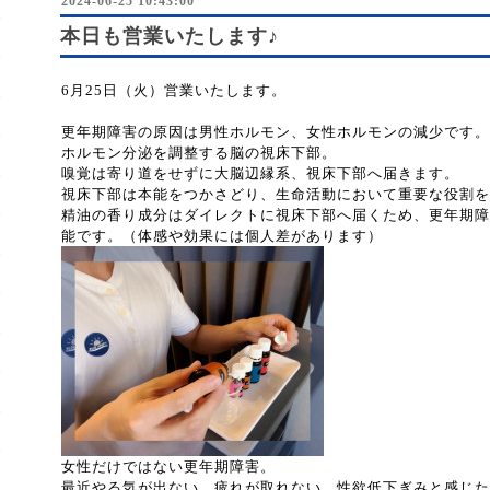
2024-06-25 10:43:00
本日も営業いたします♪
6月25日（火）営業いたします。
更年期障害の原因は男性ホルモン、女性ホルモンの減少です。
ホルモン分泌を調整する脳の視床下部。
嗅覚は寄り道をせずに大脳辺縁系、視床下部へ届きます。
視床下部は本能をつかさどり、生命活動において重要な役割を
精油の香り成分はダイレクトに視床下部へ届くため、更年期障
能です。（体感や効果には個人差があります）
女性だけではない更年期障害。
最近やる気が出ない、疲れが取れない、性欲低下ぎみと感じた