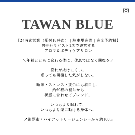
TAWAN BLUE
【24時迄営業（受付18時迄）｜駐車場完備｜完全予約制】
男性セラピスト1名で運営する
アロマ＆ボディケアサロン
＼年齢とともに変わる体に、休息ではなく回復を／
疲れが抜けにくい。
眠っても回復した気がしない。
睡眠・ストレス・疲労にも着目し、
約60種の精油から
状態に合わせてブレンド。
いつもより眠れて、
いつもより楽に動ける身体へ。
📍那覇市 / ハイアットリージェンシーから約100m