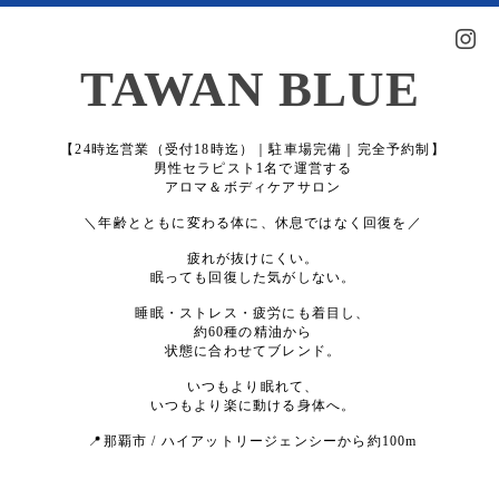
TAWAN BLUE
【24時迄営業（受付18時迄）｜駐車場完備｜完全予約制】
男性セラピスト1名で運営する
アロマ＆ボディケアサロン
＼年齢とともに変わる体に、休息ではなく回復を／
疲れが抜けにくい。
眠っても回復した気がしない。
睡眠・ストレス・疲労にも着目し、
約60種の精油から
状態に合わせてブレンド。
いつもより眠れて、
いつもより楽に動ける身体へ。
📍那覇市 / ハイアットリージェンシーから約100m