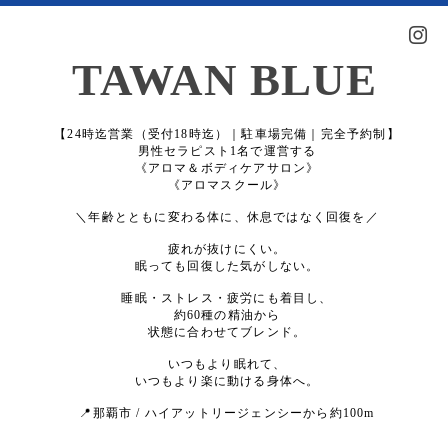
TAWAN BLUE
【24時迄営業（受付18時迄）｜駐車場完備｜完全予約制】
男性セラピスト1名で運営する
《アロマ＆ボディケアサロン》
《アロマスクール》
＼年齢とともに変わる体に、休息ではなく回復を／
疲れが抜けにくい。
眠っても回復した気がしない。
睡眠・ストレス・疲労にも着目し、
約60種の精油から
状態に合わせてブレンド。
いつもより眠れて、
いつもより楽に動ける身体へ。
📍那覇市 / ハイアットリージェンシーから約100m