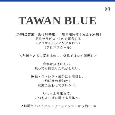
TAWAN BLUE
【24時迄営業（受付18時迄）｜駐車場完備｜完全予約制】
男性セラピスト1名で運営する
《アロマ＆ボディケアサロン》
《アロマスクール》
＼年齢とともに変わる体に、休息ではなく回復を／
疲れが抜けにくい。
眠っても回復した気がしない。
睡眠・ストレス・疲労にも着目し、
約60種の精油から
状態に合わせてブレンド。
いつもより眠れて、
いつもより楽に動ける身体へ。
📍那覇市 / ハイアットリージェンシーから約100m