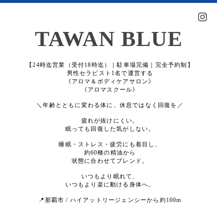
TAWAN BLUE
【24時迄営業（受付18時迄）｜駐車場完備｜完全予約制】
男性セラピスト1名で運営する
《アロマ＆ボディケアサロン》
《アロマスクール》
＼年齢とともに変わる体に、休息ではなく回復を／
疲れが抜けにくい。
眠っても回復した気がしない。
睡眠・ストレス・疲労にも着目し、
約60種の精油から
状態に合わせてブレンド。
いつもより眠れて、
いつもより楽に動ける身体へ。
📍那覇市 / ハイアットリージェンシーから約100m