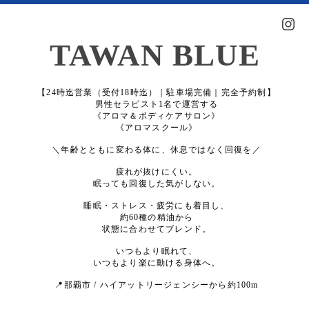
TAWAN BLUE
【24時迄営業（受付18時迄）｜駐車場完備｜完全予約制】
男性セラピスト1名で運営する
《アロマ＆ボディケアサロン》
《アロマスクール》
＼年齢とともに変わる体に、休息ではなく回復を／
疲れが抜けにくい。
眠っても回復した気がしない。
睡眠・ストレス・疲労にも着目し、
約60種の精油から
状態に合わせてブレンド。
いつもより眠れて、
いつもより楽に動ける身体へ。
📍那覇市 / ハイアットリージェンシーから約100m