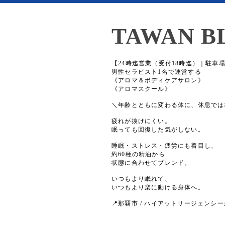
TAWAN B
【24時迄営業（受付18時迄）｜駐車
男性セラピスト1名で運営する
《アロマ＆ボディケアサロン》
《アロマスクール》
＼年齢とともに変わる体に、休息では
疲れが抜けにくい。
眠っても回復した気がしない。
睡眠・ストレス・疲労にも着目し、
約60種の精油から
状態に合わせてブレンド。
いつもより眠れて、
いつもより楽に動ける身体へ。
📍那覇市 / ハイアットリージェンシー