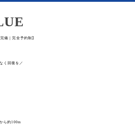
LUE
場完備｜完全予約制】
なく回復を／
から約100m