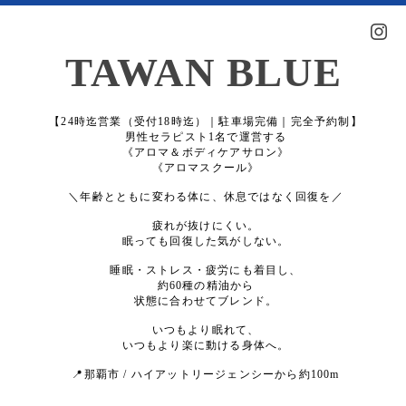
TAWAN BLUE
【24時迄営業（受付18時迄）｜駐車場完備｜完全予約制】
男性セラピスト1名で運営する
《アロマ＆ボディケアサロン》
《アロマスクール》
＼年齢とともに変わる体に、休息ではなく回復を／
疲れが抜けにくい。
眠っても回復した気がしない。
睡眠・ストレス・疲労にも着目し、
約60種の精油から
状態に合わせてブレンド。
いつもより眠れて、
いつもより楽に動ける身体へ。
📍那覇市 / ハイアットリージェンシーから約100m