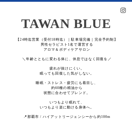
TAWAN BLUE
【24時迄営業（受付18時迄）｜駐車場完備｜完全予約制】
男性セラピスト1名で運営する
アロマ＆ボディケアサロン
＼年齢とともに変わる体に、休息ではなく回復を／
疲れが抜けにくい。
眠っても回復した気がしない。
睡眠・ストレス・疲労にも着目し、
約60種の精油から
状態に合わせてブレンド。
いつもより眠れて、
いつもより楽に動ける身体へ。
📍那覇市 / ハイアットリージェンシーから約100m