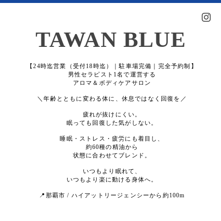
TAWAN BLUE
【24時迄営業（受付18時迄）｜駐車場完備｜完全予約制】
男性セラピスト1名で運営する
アロマ＆ボディケアサロン
＼年齢とともに変わる体に、休息ではなく回復を／
疲れが抜けにくい。
眠っても回復した気がしない。
睡眠・ストレス・疲労にも着目し、
約60種の精油から
状態に合わせてブレンド。
いつもより眠れて、
いつもより楽に動ける身体へ。
📍那覇市 / ハイアットリージェンシーから約100m