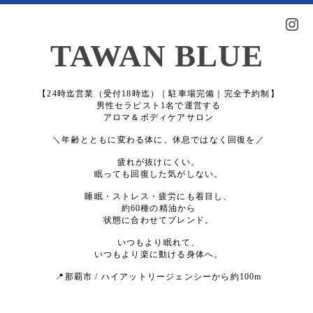
TAWAN BLUE
【24時迄営業（受付18時迄）｜駐車場完備｜完全予約制】
男性セラピスト1名で運営する
アロマ＆ボディケアサロン
＼年齢とともに変わる体に、休息ではなく回復を／
疲れが抜けにくい。
眠っても回復した気がしない。
睡眠・ストレス・疲労にも着目し、
約60種の精油から
状態に合わせてブレンド。
いつもより眠れて、
いつもより楽に動ける身体へ。
📍那覇市 / ハイアットリージェンシーから約100m