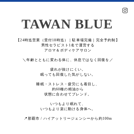
TAWAN BLUE
【24時迄営業（受付18時迄）｜駐車場完備｜完全予約制】
男性セラピスト1名で運営する
アロマ＆ボディケアサロン
＼年齢とともに変わる体に、休息ではなく回復を／
疲れが抜けにくい。
眠っても回復した気がしない。
睡眠・ストレス・疲労にも着目し、
約60種の精油から
状態に合わせてブレンド。
いつもより眠れて、
いつもより楽に動ける身体へ。
📍那覇市 / ハイアットリージェンシーから約100m