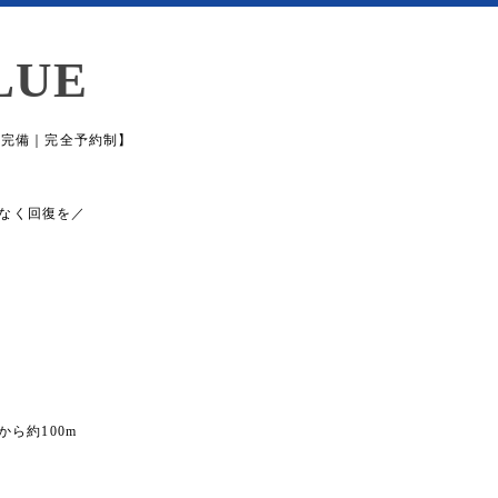
LUE
場完備｜完全予約制】
なく回復を／
から約100m