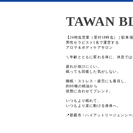
TAWAN B
【24時迄営業（受付18時迄）｜駐車
男性セラピスト1名で運営する
アロマ＆ボディケアサロン
＼年齢とともに変わる体に、休息では
疲れが抜けにくい。
眠っても回復した気がしない。
睡眠・ストレス・疲労にも着目し、
約60種の精油から
状態に合わせてブレンド。
いつもより眠れて、
いつもより楽に動ける身体へ。
📍那覇市 / ハイアットリージェンシー