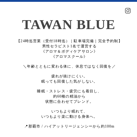
TAWAN BLUE
【24時迄営業（受付18時迄）｜駐車場完備｜完全予約制】
男性セラピスト1名で運営する
《アロマ＆ボディケアサロン》
《アロマスクール》
＼年齢とともに変わる体に、休息ではなく回復を／
疲れが抜けにくい。
眠っても回復した気がしない。
睡眠・ストレス・疲労にも着目し、
約60種の精油から
状態に合わせてブレンド。
いつもより眠れて、
いつもより楽に動ける身体へ。
📍那覇市 / ハイアットリージェンシーから約100m