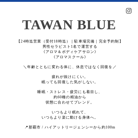
TAWAN BLUE
【24時迄営業（受付18時迄）｜駐車場完備｜完全予約制】
男性セラピスト1名で運営する
《アロマ＆ボディケアサロン》
《アロマスクール》
＼年齢とともに変わる体に、休息ではなく回復を／
疲れが抜けにくい。
眠っても回復した気がしない。
睡眠・ストレス・疲労にも着目し、
約60種の精油から
状態に合わせてブレンド。
いつもより眠れて、
いつもより楽に動ける身体へ。
📍那覇市 / ハイアットリージェンシーから約100m