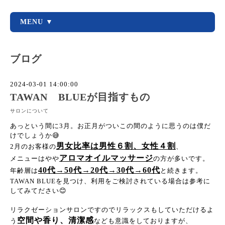
MENU ▼
ブログ
2024-03-01 14:00:00
TAWAN BLUEが目指すもの
サロンについて
あっという間に3月。お正月がついこの間のように思うのは僕だ
けでしょうか😅
男女比率は男性６割、女性４割
2月のお客様の
、
アロマオイルマッサージ
メニューはやや
の方が多いです。
40代→50代→20代→30代→60代
年齢層は
と続きます。
TAWAN BLUEを見つけ、利用をご検討されている場合は参考に
してみてださい😊
リラクゼーションサロンですのでリラックスもしていただけるよ
空間や香り、清潔感
う
なども意識をしておりますが、