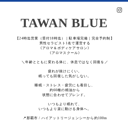
TAWAN BLUE
【24時迄営業（受付18時迄）｜駐車場完備｜完全予約制】
男性セラピスト1名で運営する
《アロマ＆ボディケアサロン》
《アロマスクール》
＼年齢とともに変わる体に、休息ではなく回復を／
疲れが抜けにくい。
眠っても回復した気がしない。
睡眠・ストレス・疲労にも着目し、
約60種の精油から
状態に合わせてブレンド。
いつもより眠れて、
いつもより楽に動ける身体へ。
📍那覇市 / ハイアットリージェンシーから約100m