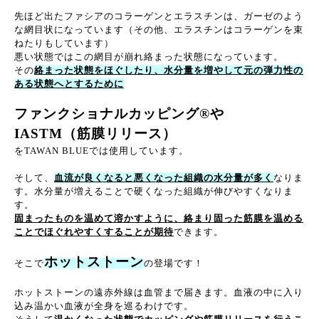
先ほど出たファシアのコラーゲンとエラスチンは、ガーゼのよう
な網目状になっています（その他、エラスチンはコラーゲンを束
ねたりもしています）
悪い状態ではこの網目が崩れ絡まった状態になっています。
その
絡まった状態をほぐしたり、水分量を増やして元の弾力性の
ある状態へとするために
ファンクショナルカッピング®︎や
IASTM（筋膜リリース）
をTAWAN BLUEでは使用しています。
そして、
血流が良くなると悪くなった組織の水分量が多く
なりま
す。水分量が増えることで硬くなった組織が伸びやすくなりま
す。
固まったものを温めて溶かすように、絡まり固った筋膜を温める
ことでほぐれやすくすることが期待
できます。
ホットストーン
そこで
の登場です！
ホットストーンの遠赤外線は血管まで届きます。血液の中に入り
込み温かい血液が全身を巡るわけです。