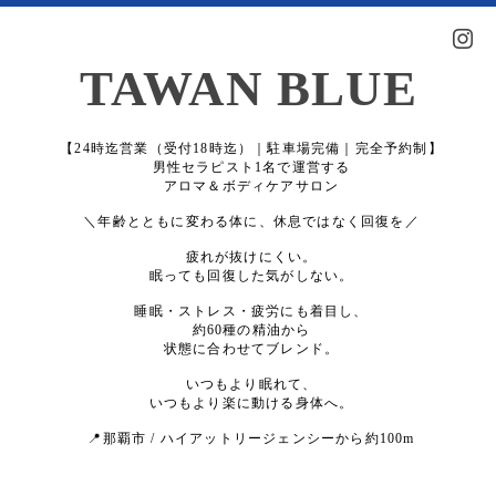
TAWAN BLUE
【24時迄営業（受付18時迄）｜駐車場完備｜完全予約制】
男性セラピスト1名で運営する
アロマ＆ボディケアサロン
＼年齢とともに変わる体に、休息ではなく回復を／
疲れが抜けにくい。
眠っても回復した気がしない。
睡眠・ストレス・疲労にも着目し、
約60種の精油から
状態に合わせてブレンド。
いつもより眠れて、
いつもより楽に動ける身体へ。
📍那覇市 / ハイアットリージェンシーから約100m