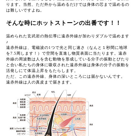
ります。当然、ただ外から温めるだけでは身体の芯まで温めるの
は難しいですよね。
そんな時にホットストーンの出番です！！
温められた玄武岩の熱伝導に遠赤外線が加わりダブルで温めます
♪
遠赤外線は、電磁波の1つで光と同じ速さ（なんと１秒間に地球
を7.5周します！）で空間を直進し物質表面に当たります。遠赤
外線の周波数は人を含む動物を形成している分子の振動とぴたり
と合い私たちの身体に吸収された遠赤外線は身体の分子の振動を
活発しにて体温上昇をもたらします。
ただ、この遠赤外線、身体の深いところには届かないんです。
遠赤外線は人の真皮まで届きます。