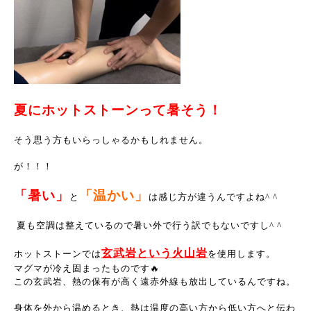
夏にホットストーンって暑そう！
そう思う方もいらっしゃるかもしれません。
が！！！
「暑い」
「温かい」
と
は感じ方が違うんですよね^ ^
夏も空調は整えているので暑い外で行う訳でもないですし^ ^
玄武岩という火山岩
ホットストーンでは
を使用します。
マグマが冷え固まったものです🔥
この玄武岩、熱の保有が高く遠赤外線も放出しているんですね。
身体を外から温めるとき、熱は温度の高い方から低い方へと伝わ