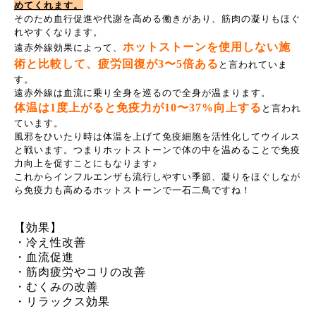
めてくれます。
そのため血行促進や代謝を高める働きがあり、筋肉の凝りもほぐ
れやすくなります。
ホットストーンを使用しない施
遠赤外線効果によって、
術と比較して、疲労回復が3〜5倍ある
と言われていま
す。
遠赤外線は血流に乗り全身を巡るので全身が温まります。
体温は1度上がると免疫力が10〜37%向上する
と言われ
ています。
風邪をひいたり時は体温を上げて免疫細胞を活性化してウイルス
と戦います。つまりホットストーンで体の中を温めることで免疫
力向上を促すことにもなります♪
これからインフルエンザも流行しやすい季節、凝りをほぐしなが
ら免疫力も高めるホットストーンで一石二鳥ですね！
【効果】
・冷え性改善
・血流促進
・筋肉疲労やコリの改善
・むくみの改善
・リラックス効果