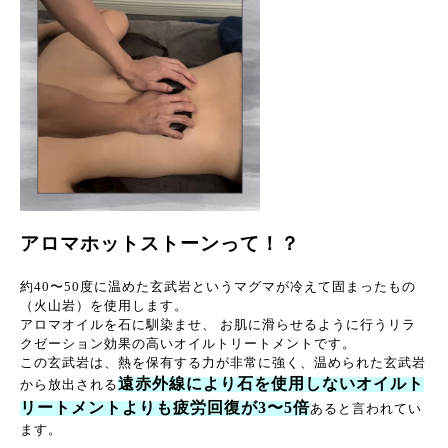
アロマホットストーンって！？
約40〜50度に温めた玄武岩というマグマが冷えて固まったもの
（火山岩）を使用します。
アロマオイルを石に馴染ませ、 お肌に滑らせるように行うリラ
クゼーション効果の高いオイルトリートメントです。
この玄武岩は、熱を保有する力が非常に強く、温められた玄武岩
遠赤外線により石を使用しないオイルト
から放出される
リートメントよりも疲労回復が3〜5倍
あると言われてい
ます。