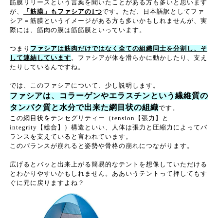
筋膜リリースという言葉を聞いたことがある方も多いと思います
が、
「筋膜」もファシアの1つ
です。ただ、日本語訳としてファ
シア＝筋膜というイメージがある方も多いかもしれませんが、実
際には、筋肉の膜は筋筋膜といっています。
つまり
ファシアは筋肉だけではなく全ての組織同士を分割し、そ
して連結しています
。ファシアが体を滑らかに動かしたり、支え
たりしているんですね。
では、このファシアについて、少し説明します。
ファシアは、コラーゲンやエラスチンという繊維質の
タンパク質と水分で出来た網目状の組織
です。
この網目状をテンセグリティー（tension【張力】と
integrity【総合】）構造といい、人体は張力と圧縮力によってバ
ランスを支えていると言われています。
このバランスが崩れると姿勢や骨格の崩れにつながります。
広げるとバッと出来上がる簡易的なテントを想像していただける
とわかりやすいかもしれません。ああいうテントって押してもす
ぐに元に戻りますよね？