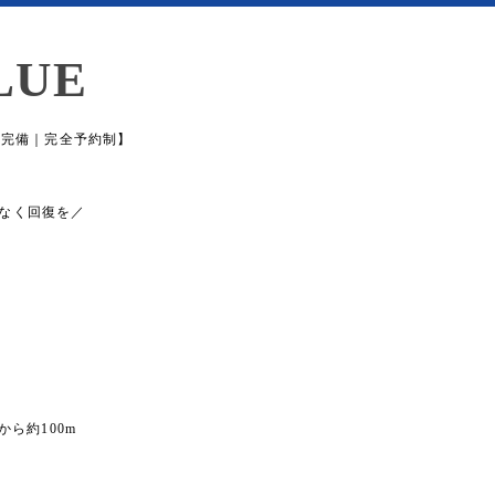
LUE
場完備｜完全予約制】
なく回復を／
から約100m