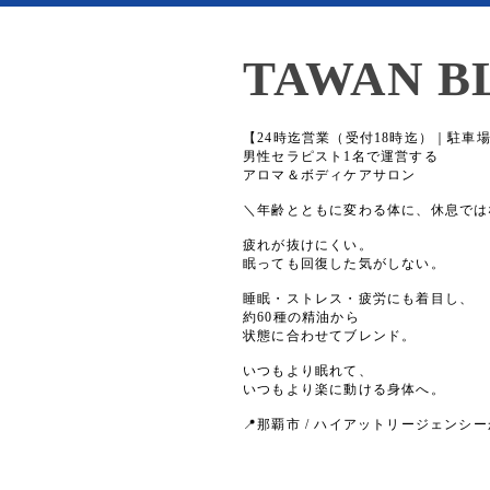
TAWAN B
【24時迄営業（受付18時迄）｜駐車
男性セラピスト1名で運営する
アロマ＆ボディケアサロン
＼年齢とともに変わる体に、休息では
疲れが抜けにくい。
眠っても回復した気がしない。
睡眠・ストレス・疲労にも着目し、
約60種の精油から
状態に合わせてブレンド。
いつもより眠れて、
いつもより楽に動ける身体へ。
📍那覇市 / ハイアットリージェンシー