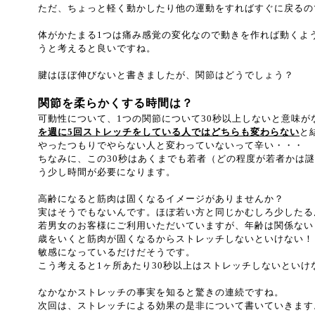
ただ、ちょっと軽く動かしたり他の運動をすればすぐに戻るの
体がかたまる1つは痛み感覚の変化なので動きを作れば動くよ
うと考えると良いですね。
腱はほぼ伸びないと書きましたが、関節はどうでしょう？
関節を柔らかくする時間は？
可動性について、1つの関節について30秒以上しないと意味が
を週に5回ストレッチをしている人ではどちらも変わらない
と
やったつもりでやらない人と変わっていないって辛い・・・
ちなみに、この30秒はあくまでも若者（どの程度が若者かは謎
う少し時間が必要になります。
高齢になると筋肉は固くなるイメージがありませんか？
実はそうでもないんです。ほぼ若い方と同じかむしろ少したる
若男女のお客様にご利用いただいていますが、年齢は関係ない
歳をいくと筋肉が固くなるからストレッチしないといけない！
敏感になっているだけだそうです。
こう考えると1ヶ所あたり30秒以上はストレッチしないといけ
なかなかストレッチの事実を知ると驚きの連続ですね。
次回は、ストレッチによる効果の是非について書いていきます