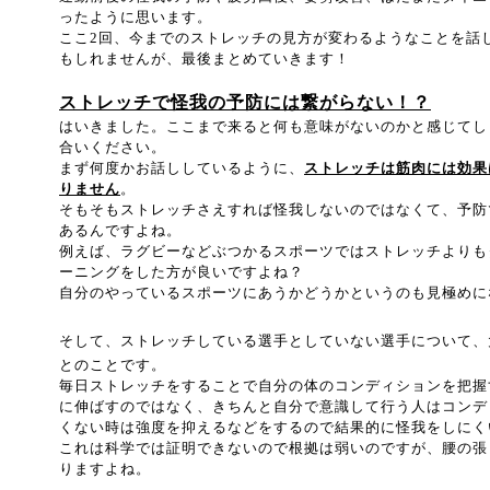
ったように思います。
ここ2回、今までのストレッチの見方が変わるようなことを話
もしれませんが、最後まとめていきます！
ストレッチで怪我の予防には繋がらない！？
はいきました。ここまで来ると何も意味がないのかと感じてし
合いください。
まず何度かお話ししているように、
ストレッチは筋肉には効果
りません
。
そもそもストレッチさえすれば怪我しないのではなくて、予防
あるんですよね。
例えば、ラグビーなどぶつかるスポーツではストレッチよりも
ーニングをした方が良いですよね？
自分のやっているスポーツにあうかどうかというのも見極めに
そして、ストレッチしている選手としていない選手について、
とのことです。
毎日ストレッチをすることで自分の体のコンディションを把握
に伸ばすのではなく、きちんと自分で意識して行う人はコンデ
くない時は強度を抑えるなどをするので結果的に怪我をしにく
これは科学では証明できないので根拠は弱いのですが、腰の張
りますよね。