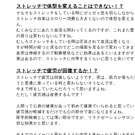
ストレッチで体型を変えることはできない！？
そもそもストレッチをしている時にゼェゼェ息を切らしながら
ストレッチ自体はカロリー消費も大きくないので体型を変える
ん。
むくみなどにあたり血流も関わってくるのですが、これまた驚
の巡りは変わらないんですね。
むしろストレッチをしている間は圧迫されて血流は悪くなり、
すが時間が経つと戻るのでどこの場面を見るかで変わってきま
血管は伸縮するので動脈硬化などに効果はあるといえますがそ
果はあるので、ストレッチに付帯するくらいに思うと良いです
ストレッチで疲労が回復するか！？
ストレッチで疲労は回復しないようです。実は、筋力が落ちた
うと普通に座っている時と変わらないそうなんです。
今まで何をしていたんだろうって思いますよね。
ただし！疲労感は改善するんです！
人間って心身の健康があって初めて健康でいられると思ってい
疲労感が軽減するだけでも心の部分で楽になりますよね。
医学的根拠としては薄い部分ですが、リラクゼーションサロン
切な効果かと思います。
今までのイメージと変わるような内容も多かったと思いますが