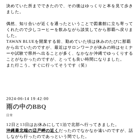
決めていた所までできたので、その後はゆっくりと本を見て歩き
ました。
偶然、知り合いが近くを通ったということで図書館に立ち寄って
くれたので少しコーヒーを飲みながら談笑してから那覇へ戻りま
した。
TAWAN BLUEを開業する前、勤めていた頃は休みのたびに那覇
から出ていたのですが、最近はサロンワークが休みの時はセミナ
ーや試験で県外へ出ることが多く、なかなか沖縄でゆっくりする
ことがなかったのですが、とっても良い時間になりました。
また行こう。すぐに行ってそうです（笑）
2024-06-14 19:42:00
雨の中のBBQ
日常
12日と13日はお休みにして1泊で北部へ行ってきました。
沖縄最北端の辺戸岬の近く
だったのでなかなか遠いのですが、話
しながら行ったのであっという間でした。