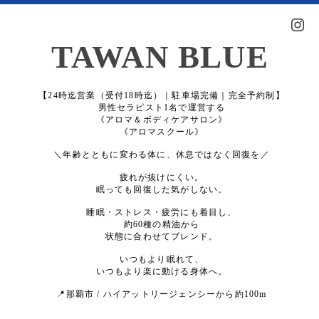
TAWAN BLUE
【24時迄営業（受付18時迄）｜駐車場完備｜完全予約制】
男性セラピスト1名で運営する
《アロマ＆ボディケアサロン》
《アロマスクール》
＼年齢とともに変わる体に、休息ではなく回復を／
疲れが抜けにくい。
眠っても回復した気がしない。
睡眠・ストレス・疲労にも着目し、
約60種の精油から
状態に合わせてブレンド。
いつもより眠れて、
いつもより楽に動ける身体へ。
📍那覇市 / ハイアットリージェンシーから約100m