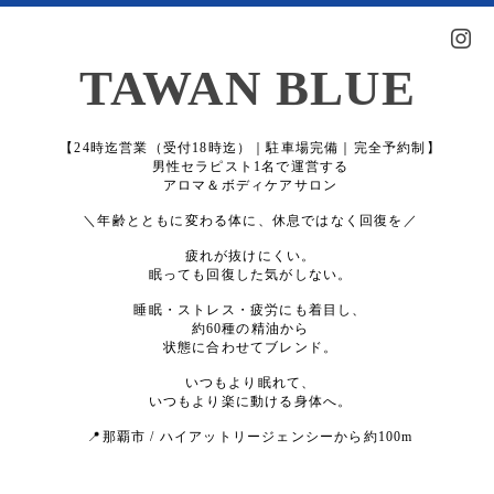
TAWAN BLUE
【24時迄営業（受付18時迄）｜駐車場完備｜完全予約制】
男性セラピスト1名で運営する
アロマ＆ボディケアサロン
＼年齢とともに変わる体に、休息ではなく回復を／
疲れが抜けにくい。
眠っても回復した気がしない。
睡眠・ストレス・疲労にも着目し、
約60種の精油から
状態に合わせてブレンド。
いつもより眠れて、
いつもより楽に動ける身体へ。
📍那覇市 / ハイアットリージェンシーから約100m