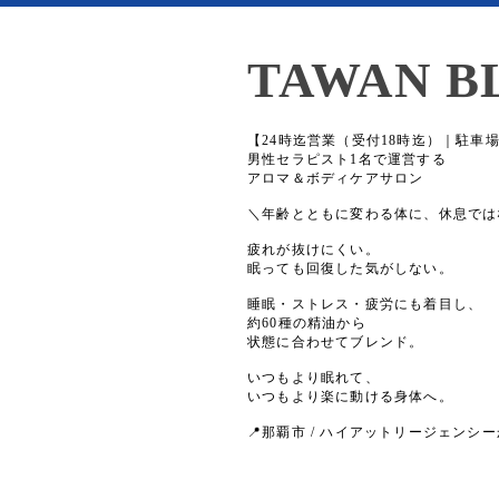
TAWAN B
【24時迄営業（受付18時迄）｜駐車
男性セラピスト1名で運営する
アロマ＆ボディケアサロン
＼年齢とともに変わる体に、休息では
疲れが抜けにくい。
眠っても回復した気がしない。
睡眠・ストレス・疲労にも着目し、
約60種の精油から
状態に合わせてブレンド。
いつもより眠れて、
いつもより楽に動ける身体へ。
📍那覇市 / ハイアットリージェンシー