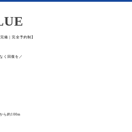
LUE
場完備｜完全予約制】
なく回復を／
から約100m