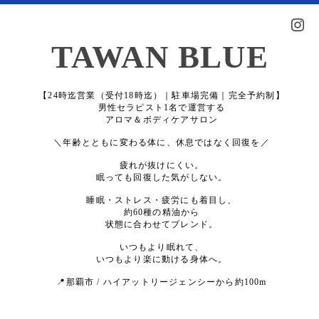
TAWAN BLUE
【24時迄営業（受付18時迄）｜駐車場完備｜完全予約制】
男性セラピスト1名で運営する
アロマ＆ボディケアサロン
＼年齢とともに変わる体に、休息ではなく回復を／
疲れが抜けにくい。
眠っても回復した気がしない。
睡眠・ストレス・疲労にも着目し、
約60種の精油から
状態に合わせてブレンド。
いつもより眠れて、
いつもより楽に動ける身体へ。
📍那覇市 / ハイアットリージェンシーから約100m