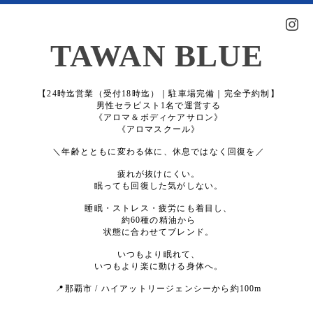
TAWAN BLUE
【24時迄営業（受付18時迄）｜駐車場完備｜完全予約制】
男性セラピスト1名で運営する
《アロマ＆ボディケアサロン》
《アロマスクール》
＼年齢とともに変わる体に、休息ではなく回復を／
疲れが抜けにくい。
眠っても回復した気がしない。
睡眠・ストレス・疲労にも着目し、
約60種の精油から
状態に合わせてブレンド。
いつもより眠れて、
いつもより楽に動ける身体へ。
📍那覇市 / ハイアットリージェンシーから約100m