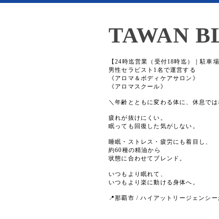
TAWAN B
【24時迄営業（受付18時迄）｜駐車
男性セラピスト1名で運営する
《アロマ＆ボディケアサロン》
《アロマスクール》
＼年齢とともに変わる体に、休息では
疲れが抜けにくい。
眠っても回復した気がしない。
睡眠・ストレス・疲労にも着目し、
約60種の精油から
状態に合わせてブレンド。
いつもより眠れて、
いつもより楽に動ける身体へ。
📍那覇市 / ハイアットリージェンシー