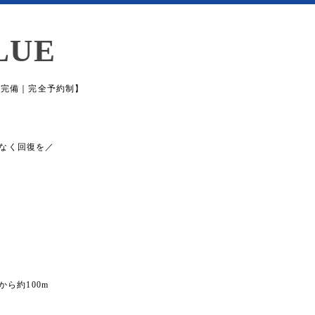
LUE
場完備｜完全予約制】
なく回復を／
から約100m