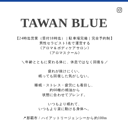
TAWAN BLUE
【24時迄営業（受付18時迄）｜駐車場完備｜完全予約制】
男性セラピスト1名で運営する
《アロマ＆ボディケアサロン》
《アロマスクール》
＼年齢とともに変わる体に、休息ではなく回復を／
疲れが抜けにくい。
眠っても回復した気がしない。
睡眠・ストレス・疲労にも着目し、
約60種の精油から
状態に合わせてブレンド。
いつもより眠れて、
いつもより楽に動ける身体へ。
📍那覇市 / ハイアットリージェンシーから約100m