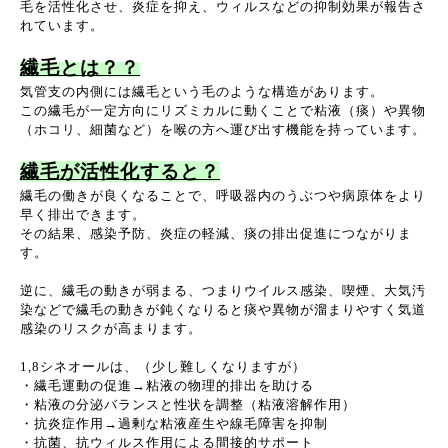
毛を活性化させ、炎症を抑え、ウィルスなどの抑制効果が報告さ
れています。
繊毛とは？？
気管支の内側には繊毛という毛のような構造があります。
この繊毛が一定方向にリズミカルに動くことで粘液（痰）や異物
（ホコリ、細菌など）を喉の方へ運び出す機能を持っています。
繊毛が活性化すると？
繊毛の働きが良くなることで、呼吸器内のうぶつや病原体をより
早く排出できます。
その結果、感染予防、炎症の軽減、痰の排出促進につながりま
す。
逆に、繊毛の動きが弱まる、つまりウイルス感染、喫煙、大気汚
染などで繊毛の動きが鈍くなりると痰や異物が溜まりやすく気道
感染のリスクが高まります。
1,8シネオールは、（少し難しくなりますが）
・繊毛運動の促進→粘液の物理的排出を助ける
・粘液の分泌バランスと性状を調整（粘液溶解作用）
・抗炎症作用→過剰な粘液産生や線毛障害を抑制
・抗菌、抗ウィルス作用による間接的サポート