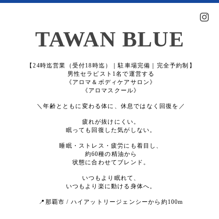
TAWAN BLUE
【24時迄営業（受付18時迄）｜駐車場完備｜完全予約制】
男性セラピスト1名で運営する
《アロマ＆ボディケアサロン》
《アロマスクール》
＼年齢とともに変わる体に、休息ではなく回復を／
疲れが抜けにくい。
眠っても回復した気がしない。
睡眠・ストレス・疲労にも着目し、
約60種の精油から
状態に合わせてブレンド。
いつもより眠れて、
いつもより楽に動ける身体へ。
📍那覇市 / ハイアットリージェンシーから約100m