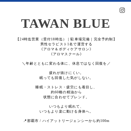
TAWAN BLUE
【24時迄営業（受付18時迄）｜駐車場完備｜完全予約制】
男性セラピスト1名で運営する
《アロマ＆ボディケアサロン》
《アロマスクール》
＼年齢とともに変わる体に、休息ではなく回復を／
疲れが抜けにくい。
眠っても回復した気がしない。
睡眠・ストレス・疲労にも着目し、
約60種の精油から
状態に合わせてブレンド。
いつもより眠れて、
いつもより楽に動ける身体へ。
📍那覇市 / ハイアットリージェンシーから約100m