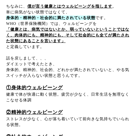
ちなみに、
僕が言う健康とはウェルビーングを指します
。
単に病気がない状態ではなくて、
身体的・精神的・社会的に満たされている状態
です。
WHO（世界保険機関）では、ウェルビーングを
「健康とは、病気ではないとか、弱っていないということではな
く、肉体的にも、精神的にも、そして社会的にも全てが満たされ
た状態にあることを言います」
と定義しています。
話を戻しまして、、、
ダイエットで考えたとき、
身体的、精神的、社会的、どれかが満たされていないと、やる気
スイッチが入らない状態と思うんです。
①身体的ウェルビーング
健康で体が快適に動く状態。疲労が少なく、日常生活を無理なく
こなせる体調
②精神的ウェルビーング
ストレスが少なく、心が落ち着いていて前向きな気持ちでいられ
る状態。