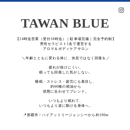
TAWAN BLUE
【24時迄営業（受付18時迄）｜駐車場完備｜完全予約制】
男性セラピスト1名で運営する
アロマ＆ボディケアサロン
＼年齢とともに変わる体に、休息ではなく回復を／
疲れが抜けにくい。
眠っても回復した気がしない。
睡眠・ストレス・疲労にも着目し、
約60種の精油から
状態に合わせてブレンド。
いつもより眠れて、
いつもより楽に動ける身体へ。
📍那覇市 / ハイアットリージェンシーから約100m