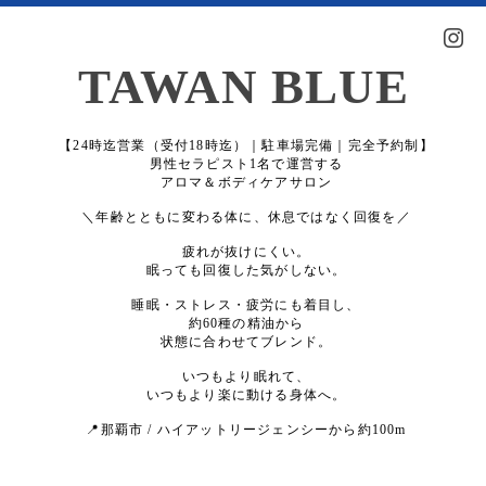
TAWAN BLUE
【24時迄営業（受付18時迄）｜駐車場完備｜完全予約制】
男性セラピスト1名で運営する
アロマ＆ボディケアサロン
＼年齢とともに変わる体に、休息ではなく回復を／
疲れが抜けにくい。
眠っても回復した気がしない。
睡眠・ストレス・疲労にも着目し、
約60種の精油から
状態に合わせてブレンド。
いつもより眠れて、
いつもより楽に動ける身体へ。
📍那覇市 / ハイアットリージェンシーから約100m