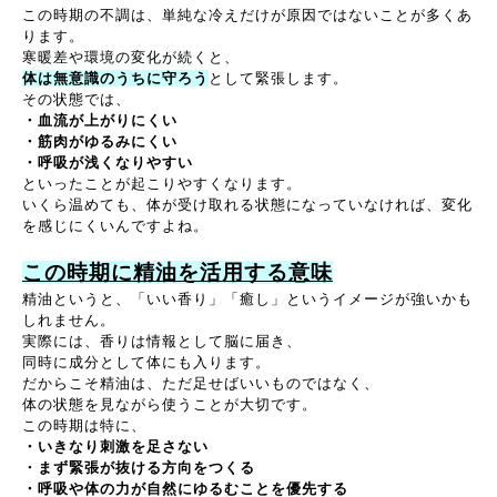
この時期の不調は、単純な冷えだけが原因ではないことが多くあ
ります。
寒暖差や環境の変化が続くと、
体は無意識のうちに守ろう
として緊張します。
その状態では、
・血流が上がりにくい
・筋肉がゆるみにくい
・呼吸が浅くなりやすい
といったことが起こりやすくなります。
いくら温めても、体が受け取れる状態になっていなければ、変化
を感じにくいんですよね。
この時期に精油を活用する意味
精油というと、「いい香り」「癒し」というイメージが強いかも
しれません。
実際には、香りは情報として脳に届き、
同時に成分として体にも入ります。
だからこそ精油は、ただ足せばいいものではなく、
体の状態を見ながら使うことが大切です。
この時期は特に、
・いきなり刺激を足さない
・まず緊張が抜ける方向をつくる
・呼吸や体の力が自然にゆるむことを優先する