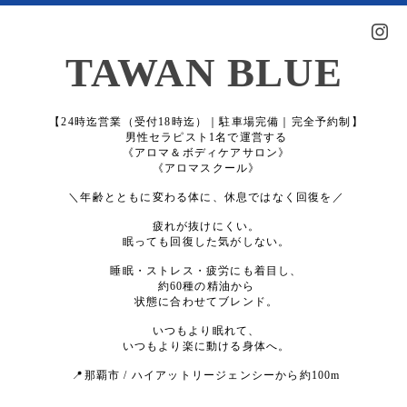
TAWAN BLUE
【24時迄営業（受付18時迄）｜駐車場完備｜完全予約制】
男性セラピスト1名で運営する
《アロマ＆ボディケアサロン》
《アロマスクール》
＼年齢とともに変わる体に、休息ではなく回復を／
疲れが抜けにくい。
眠っても回復した気がしない。
睡眠・ストレス・疲労にも着目し、
約60種の精油から
状態に合わせてブレンド。
いつもより眠れて、
いつもより楽に動ける身体へ。
📍那覇市 / ハイアットリージェンシーから約100m