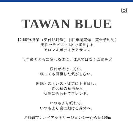
TAWAN BLUE
【24時迄営業（受付18時迄）｜駐車場完備｜完全予約制】
男性セラピスト1名で運営する
アロマ＆ボディケアサロン
＼年齢とともに変わる体に、休息ではなく回復を／
疲れが抜けにくい。
眠っても回復した気がしない。
睡眠・ストレス・疲労にも着目し、
約60種の精油から
状態に合わせてブレンド。
いつもより眠れて、
いつもより楽に動ける身体へ。
📍那覇市 / ハイアットリージェンシーから約100m