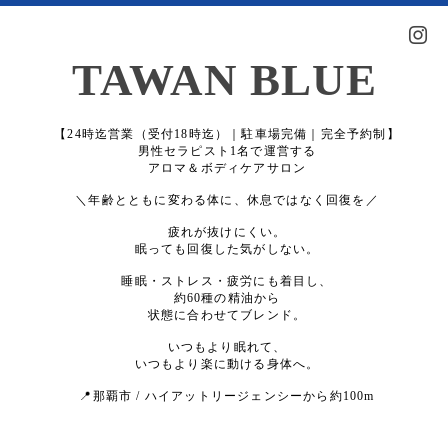
TAWAN BLUE
【24時迄営業（受付18時迄）｜駐車場完備｜完全予約制】
男性セラピスト1名で運営する
アロマ＆ボディケアサロン
＼年齢とともに変わる体に、休息ではなく回復を／
疲れが抜けにくい。
眠っても回復した気がしない。
睡眠・ストレス・疲労にも着目し、
約60種の精油から
状態に合わせてブレンド。
いつもより眠れて、
いつもより楽に動ける身体へ。
📍那覇市 / ハイアットリージェンシーから約100m