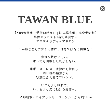
TAWAN BLUE
【24時迄営業（受付18時迄）｜駐車場完備｜完全予約制】
男性セラピスト1名で運営する
アロマ＆ボディケアサロン
＼年齢とともに変わる体に、休息ではなく回復を／
疲れが抜けにくい。
眠っても回復した気がしない。
睡眠・ストレス・疲労にも着目し、
約60種の精油から
状態に合わせてブレンド。
いつもより眠れて、
いつもより楽に動ける身体へ。
📍那覇市 / ハイアットリージェンシーから約100m