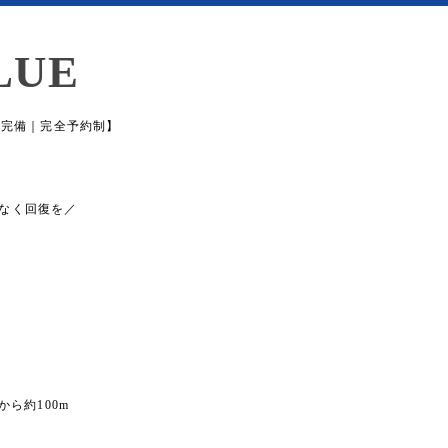
LUE
場完備｜完全予約制】
なく回復を／
から約100m