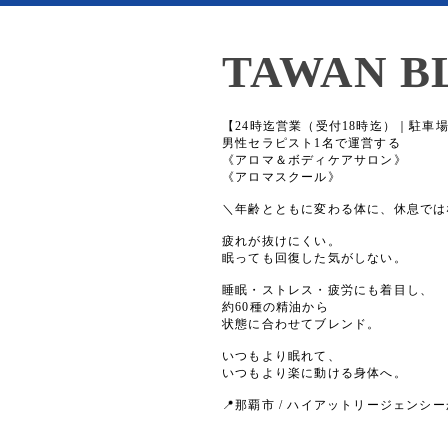
TAWAN B
【24時迄営業（受付18時迄）｜駐車
男性セラピスト1名で運営する
《アロマ＆ボディケアサロン》
《アロマスクール》
＼年齢とともに変わる体に、休息では
疲れが抜けにくい。
眠っても回復した気がしない。
睡眠・ストレス・疲労にも着目し、
約60種の精油から
状態に合わせてブレンド。
いつもより眠れて、
いつもより楽に動ける身体へ。
📍那覇市 / ハイアットリージェンシー