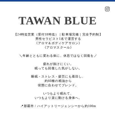
TAWAN BLUE
【24時迄営業（受付18時迄）｜駐車場完備｜完全予約制】
男性セラピスト1名で運営する
《アロマ＆ボディケアサロン》
《アロマスクール》
＼年齢とともに変わる体に、休息ではなく回復を／
疲れが抜けにくい。
眠っても回復した気がしない。
睡眠・ストレス・疲労にも着目し、
約60種の精油から
状態に合わせてブレンド。
いつもより眠れて、
いつもより楽に動ける身体へ。
📍那覇市 / ハイアットリージェンシーから約100m