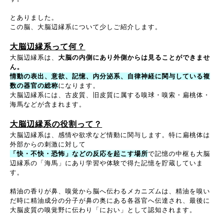
とありました。
この脳、大脳辺縁系について少しご紹介します。
大脳辺縁系って何？
大脳辺縁系は、
大脳の内側にあり外側からは見ることができませ
ん。
情動の表出、意欲、記憶、内分泌系、自律神経に関与している複
数の器官の総称
になります。
大脳辺縁系には、古皮質、旧皮質に属する嗅球・嗅索・扁桃体・
海馬などが含まれます。
大脳辺縁系の役割って？
大脳辺縁系は、感情や欲求など情動に関与します。特に扁桃体は
外部からの刺激に対して
「快・不快・恐怖」などの反応を起こす場所
で記憶の中枢も大脳
辺縁系の「海馬」にあり学習や体験で得た記憶を貯蔵していま
す。
精油の香りが鼻、嗅覚から脳へ伝わるメカニズムは、精油を嗅い
だ時に精油成分の分子が鼻の奥にある各器官へ伝達され、最後に
大脳皮質の嗅覚野に伝わり「におい」として認知されます。