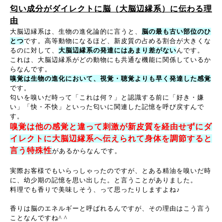
匂い成分がダイレクトに脳（大脳辺縁系）に伝わる理
由
大脳辺縁系は、生物の進化論的に言うと、
脳の最も古い部位のひ
とつ
です。高等動物になるほど、新皮質の占める割合が大きくな
るのに対して、
大脳辺縁系の発達にはあまり差がない
んです。
これは、大脳辺縁系がどの動物にも共通な機能に関係しているか
らなんです。
嗅覚は生物の進化において、視覚・聴覚よりも早く発達した感覚
です。
匂いを嗅いだ時って「これは何？」と認識する前に「好き・嫌
い」「快・不快」といった匂いに関連した記憶を呼び戻すんで
す。
嗅覚は他の感覚と違って刺激が新皮質を経由せずにダ
イレクトに大脳辺縁系へ伝えられて身体を調節すると
言う特殊性
があるからなんです。
実際お客様でもいらっしゃったのですが、とある精油を嗅いだ時
に、幼少期の記憶を思い出した。と言うことがありました。
料理でも香りで美味しそう、って思ったりしますよね♪
香りは脳のエネルギーと呼ばれるんですが、その理由はこう言う
ことなんですね^ ^