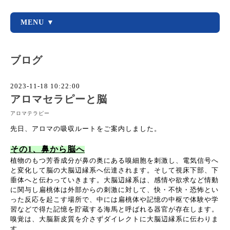
MENU ▼
ブログ
2023-11-18 10:22:00
アロマセラピーと脳
アロマテラピー
先日、アロマの吸収ルートをご案内しました。
その1、鼻から脳へ
植物のもつ芳香成分が鼻の奥にある嗅細胞を刺激し、電気信号へ
と変化して脳の大脳辺縁系へ伝達されます。そして視床下部、下
垂体へと伝わっていきます。大脳辺縁系は、感情や欲求など情動
に関与し扁桃体は外部からの刺激に対して、快・不快・恐怖とい
った反応を起こす場所で、中には扁桃体や記憶の中枢で体験や学
習などで得た記憶を貯蔵する海馬と呼ばれる器官が存在します。
嗅覚は、大脳新皮質を介さずダイレクトに大脳辺縁系に伝わりま
す。