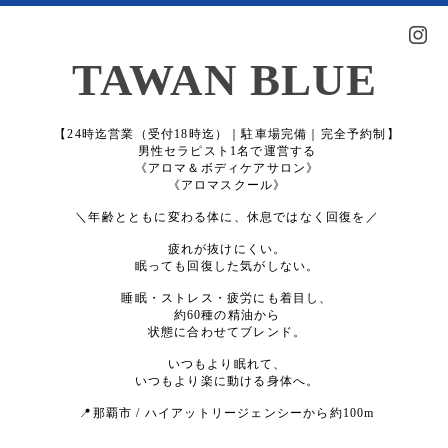
TAWAN BLUE
【24時迄営業（受付18時迄）｜駐車場完備｜完全予約制】
男性セラピスト1名で運営する
《アロマ＆ボディケアサロン》
《アロマスクール》
＼年齢とともに変わる体に、休息ではなく回復を／
疲れが抜けにくい。
眠っても回復した気がしない。
睡眠・ストレス・疲労にも着目し、
約60種の精油から
状態に合わせてブレンド。
いつもより眠れて、
いつもより楽に動ける身体へ。
📍那覇市 / ハイアットリージェンシーから約100m