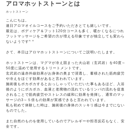
アロマホットストーンとは
ホットストーン
こんにちは。
連日アロマオイルコースをご予約いただきとても嬉しいです。
最近は、ボディケア＆フット120分コースも多く、暖かくなるにつれ
フットマッサージをご希望の方が増える印象ですが独立しても変わら
ないようです^ ^
さて、本日はアロマホットストーンについてご説明いたします。
ホットストーンは、マグマが冷え固まった火山岩（玄武岩）を40度～
50度に温めて使用するトリートメントです。
玄武岩の遠赤外線効果がお身体の奥まで浸透し、蓄積された筋肉疲労
や冷えをほぐす効果があると言われています。
施術後もポカポカするとおっしゃっていただいた事もあるほど、入浴
後のようにポカポカ、血液と老廃物の流れているリンパの流れを促進
されることで筋肉疲労やストレスの緩和に効果を発揮し、通常のマッ
サージの3～５倍もの効果が実感できると言われています。
私も初めて体験した時は、施術後の身体のスッキリ感は今までにない
ものでした。
また自然のものを使用しているのでアレルギーや拒否反応もなく、安
全です。