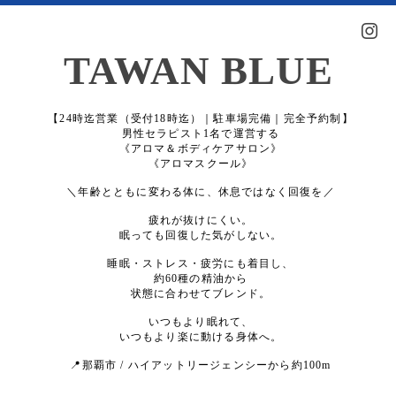
TAWAN BLUE
【24時迄営業（受付18時迄）｜駐車場完備｜完全予約制】
男性セラピスト1名で運営する
《アロマ＆ボディケアサロン》
《アロマスクール》
＼年齢とともに変わる体に、休息ではなく回復を／
疲れが抜けにくい。
眠っても回復した気がしない。
睡眠・ストレス・疲労にも着目し、
約60種の精油から
状態に合わせてブレンド。
いつもより眠れて、
いつもより楽に動ける身体へ。
📍那覇市 / ハイアットリージェンシーから約100m