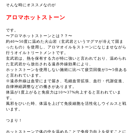
そんな時にオススメなのが
アロマホットストーン
です。
〜アロマホットストーンとは？？〜
約40〜50度に温めた火山岩（玄武岩というマグマが冷えて固ま
ったもの）を使用し、アロマオイルをストーンになじませながら
行うオイルトリートメントです。
玄武岩は、熱を保有する力が特に強いと言われており、温められ
た玄武岩から放出される遠赤外線効果により、
ホットストーンを使用しない施術に比べて疲労回復が3〜5倍ある
と言われています。
※遠赤外線は血管にまで届き、毛細血管拡張、血行・代謝促進、
自律神経調整などの働きがあります。
体温が1度上がると免疫力は10〜37%向上すると言われていま
す。
風邪をひいた時、体温を上げて免疫細胞を活性化しウイルスと戦
います。
つまり！
ホットストーンで体の中を温めることで免疫力向上を促すことに