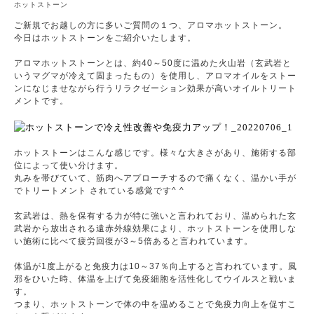
ホットストーン
ご新規でお越しの方に多いご質問の１つ、アロマホットストーン。
今日はホットストーンをご紹介いたします。
アロマホットストーンとは、約40～50度に温めた火山岩（玄武岩と
いうマグマが冷えて固まったもの）を使用し、アロマオイルをストー
ンになじませながら行うリラクゼーション効果が高いオイルトリート
メントです。
ホットストーンはこんな感じです。様々な大きさがあり、施術する部
位によって使い分けます。
丸みを帯びていて、筋肉へアプローチするので痛くなく、温かい手が
でトリートメント されている感覚です^ ^
玄武岩は、熱を保有する力が特に強いと言われており、温められた玄
武岩から放出される遠赤外線効果により、ホットストーンを使用しな
い施術に比べて疲労回復が3～5倍あると言われています。
体温が1度上がると免疫力は10～37％向上すると言われています。風
邪をひいた時、体温を上げて免疫細胞を活性化してウイルスと戦いま
す。
つまり、ホットストーンで体の中を温めることで免疫力向上を促すこ