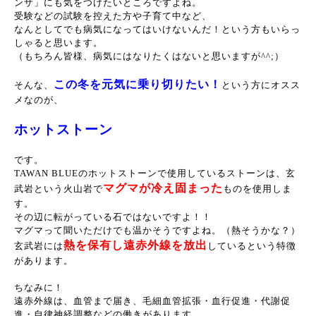
ンザ」にも気をつけたいところですよね。
受験などの試験を控えた方や子育て中など、
なんとしてでも病気になってはいけないんだ！という方もいらっ
しゃると思います。
（もちろん皆様、病気にはなりたくはないと思いますが^^;）
この冬を元気に乗り切りたい！
そんな、
という方にオスス
メなのが、
ホットストーン
です。
TAWAN BLUEのホットストーンで使用しているストーンは、玄
マグマが冷え固まった
武岩という火山岩で
ものを使用しま
す。
その辺に転がっている石ではないですよ！！
マグマって聞いただけでも温かそうですよね。（熱そうかな？）
熱を保有し遠赤外線を放出
玄武岩には
しているという特徴
があります。
ちなみに！
遠赤外線は、血管まで届き、毛細血管拡張・血行促進・代謝促
進・自律神経調整などの働きがあります。